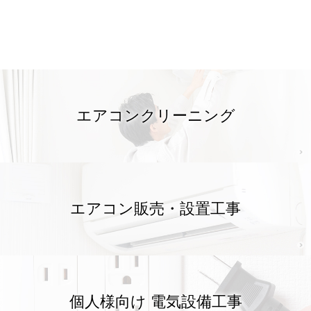
お知らせ
エアコンクリーニング
2026年7月16日
エアコン販売・設置工事
おきなわ省エネ家電購入応援キャ
ンペーン7月16日時点の申請状況
のお知らせ
個人様向け 電気設備工事